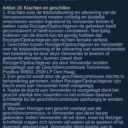
Artikel 16: Klachten en geschillen
1. Klachten over de totstandkoming en uitvoering van de
Vervoerovereenkomst moeten volledig en duidelijk
omschreven worden ingediend bij Vervoerder binnen 6
weken nadat Reiziger/Opdrachtgever de gebreken heeft
geconstateerd of heeft kunnen constateren. Niet tijdig
indienen van de klacht kan tot gevolg hebben dat
Reiziger/Opdrachtgever zijn rechten terzake verliest.
2. Geschillen tussen Reiziger/Opdrachtgever en Vervoerder
over de totstandkoming of de uitvoering van overeenkomsten
met betrekking tot door deze Vervoerder te leveren of
geleverde diensten, kunnen zowel door
Reiziger/Opdrachtgever als door Vervoerder worden
voorgelegd aan de Geschillencommissie Taxivervoer,
Postbus 90600, 2509 LP Den Haag.
3. Een geschil wordt door de geschillencommissie slechts in
behandeling genomen, indien Reiziger/Opdrachtgever zijn
klacht eerst aan Vervoerder heeft voorgelegd.
4. Nadat de klacht aan Vervoerder is voorgelegd dient het
geschil uiterlijk drie maanden na het ontstaan daarvan
schriftelijk bij de geschillencommissie aanhangig te worden
gemaakt.
5. Wanneer Reiziger een geschil voorlegt aan de
geschillencommissie, is Vervoerder aan deze keuze
gebonden. Indien Vervoerder dit wil doen, moet hij Reiziger
schriftelijk vragen zich binnen vijf weken uit te spreken of hij
daarmee akkoord gaat. Vervoerder dient daarbij aan te