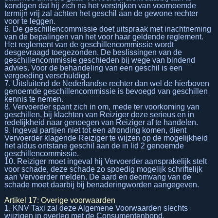
kondigen dat hij zich na het verstrijken van voornoemde
termijn vrij zal achten het geschil aan de gewone rechter
voor te leggen.
6. De geschillencommissie doet uitspraak met inachtneming
van de bepalingen van het voor haar geldende reglement.
Het reglement van de geschillencommissie wordt
desgevraagd toegezonden. De beslissingen van de
geschillencommissie geschieden bij wege van bindend
advies. Voor de behandeling van een geschil is een
vergoeding verschuldigd.
7. Uitsluitend de Nederlandse rechter dan wel de hierboven
genoemde geschillencommissie is bevoegd van geschillen
kennis te nemen.
8. Vervoerder spant zich in om, mede ter voorkoming van
geschillen, bij klachten van Reiziger deze serieus en in
redelijkheid naar genoegen van Reiziger af te handelen.
9. Ingeval partijen niet tot een afronding komen, dient
Vervoerder klagende Reiziger te wijzen op de mogelijkheid
het aldus ontstane geschil aan de in lid 2 genoemde
geschillencommissie.
10. Reiziger moet ingeval hij Vervoerder aansprakelijk stelt
voor schade, deze schade zo spoedig mogelijk schriftelijk
aan Vervoerder melden. De aard en deomvang van de
schade moet daarbij bij benaderingworden aangegeven.
Artikel 17: Overige voorwaarden
1. KNV Taxi zal deze Algemene Voorwaarden slechts
wijzigen in overleg met de Consumentenbond.