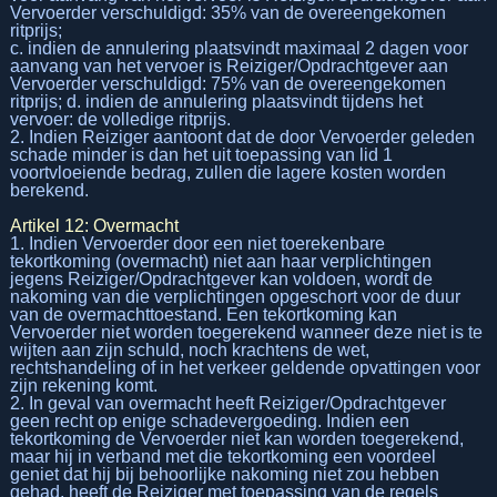
Vervoerder verschuldigd: 35% van de overeengekomen
ritprijs;
c. indien de annulering plaatsvindt maximaal 2 dagen voor
aanvang van het vervoer is Reiziger/Opdrachtgever aan
Vervoerder verschuldigd: 75% van de overeengekomen
ritprijs; d. indien de annulering plaatsvindt tijdens het
vervoer: de volledige ritprijs.
2. Indien Reiziger aantoont dat de door Vervoerder geleden
schade minder is dan het uit toepassing van lid 1
voortvloeiende bedrag, zullen die lagere kosten worden
berekend.
Artikel 12: Overmacht
1. Indien Vervoerder door een niet toerekenbare
tekortkoming (overmacht) niet aan haar verplichtingen
jegens Reiziger/Opdrachtgever kan voldoen, wordt de
nakoming van die verplichtingen opgeschort voor de duur
van de overmachttoestand. Een tekortkoming kan
Vervoerder niet worden toegerekend wanneer deze niet is te
wijten aan zijn schuld, noch krachtens de wet,
rechtshandeling of in het verkeer geldende opvattingen voor
zijn rekening komt.
2. In geval van overmacht heeft Reiziger/Opdrachtgever
geen recht op enige schadevergoeding. Indien een
tekortkoming de Vervoerder niet kan worden toegerekend,
maar hij in verband met die tekortkoming een voordeel
geniet dat hij bij behoorlijke nakoming niet zou hebben
gehad, heeft de Reiziger met toepassing van de regels