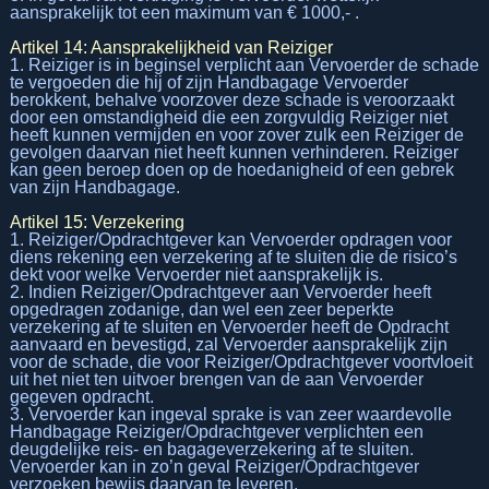
aansprakelijk tot een maximum van € 1000,- .
Artikel 14: Aansprakelijkheid van Reiziger
1. Reiziger is in beginsel verplicht aan Vervoerder de schade
te vergoeden die hij of zijn Handbagage Vervoerder
berokkent, behalve voorzover deze schade is veroorzaakt
door een omstandigheid die een zorgvuldig Reiziger niet
heeft kunnen vermijden en voor zover zulk een Reiziger de
gevolgen daarvan niet heeft kunnen verhinderen. Reiziger
kan geen beroep doen op de hoedanigheid of een gebrek
van zijn Handbagage.
Artikel 15: Verzekering
1. Reiziger/Opdrachtgever kan Vervoerder opdragen voor
diens rekening een verzekering af te sluiten die de risico’s
dekt voor welke Vervoerder niet aansprakelijk is.
2. Indien Reiziger/Opdrachtgever aan Vervoerder heeft
opgedragen zodanige, dan wel een zeer beperkte
verzekering af te sluiten en Vervoerder heeft de Opdracht
aanvaard en bevestigd, zal Vervoerder aansprakelijk zijn
voor de schade, die voor Reiziger/Opdrachtgever voortvloeit
uit het niet ten uitvoer brengen van de aan Vervoerder
gegeven opdracht.
3. Vervoerder kan ingeval sprake is van zeer waardevolle
Handbagage Reiziger/Opdrachtgever verplichten een
deugdelijke reis- en bagageverzekering af te sluiten.
Vervoerder kan in zo’n geval Reiziger/Opdrachtgever
verzoeken bewijs daarvan te leveren.