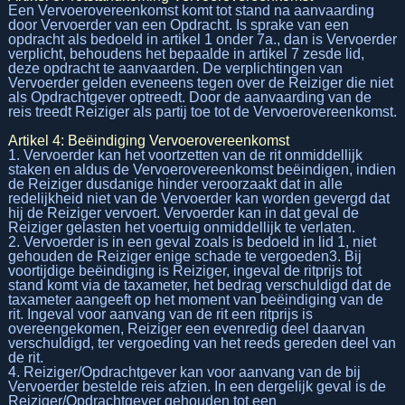
Een Vervoerovereenkomst komt tot stand na aanvaarding
door Vervoerder van een Opdracht. Is sprake van een
opdracht als bedoeld in artikel 1 onder 7a., dan is Vervoerder
verplicht, behoudens het bepaalde in artikel 7 zesde lid,
deze opdracht te aanvaarden. De verplichtingen van
Vervoerder gelden eveneens tegen over de Reiziger die niet
als Opdrachtgever optreedt. Door de aanvaarding van de
reis treedt Reiziger als partij toe tot de Vervoerovereenkomst.
Artikel 4: Beëindiging Vervoerovereenkomst
1. Vervoerder kan het voortzetten van de rit onmiddellijk
staken en aldus de Vervoerovereenkomst beëindigen, indien
de Reiziger dusdanige hinder veroorzaakt dat in alle
redelijkheid niet van de Vervoerder kan worden gevergd dat
hij de Reiziger vervoert. Vervoerder kan in dat geval de
Reiziger gelasten het voertuig onmiddellijk te verlaten.
2. Vervoerder is in een geval zoals is bedoeld in lid 1, niet
gehouden de Reiziger enige schade te vergoeden3. Bij
voortijdige beëindiging is Reiziger, ingeval de ritprijs tot
stand komt via de taxameter, het bedrag verschuldigd dat de
taxameter aangeeft op het moment van beëindiging van de
rit. Ingeval voor aanvang van de rit een ritprijs is
overeengekomen, Reiziger een evenredig deel daarvan
verschuldigd, ter vergoeding van het reeds gereden deel van
de rit.
4. Reiziger/Opdrachtgever kan voor aanvang van de bij
Vervoerder bestelde reis afzien. In een dergelijk geval is de
Reiziger/Opdrachtgever gehouden tot een