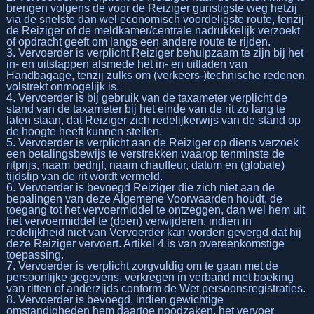
brengen volgens de voor de Reiziger gunstigste weg hetzij
via de snelste dan wel economisch voordeligste route, tenzij
de Reiziger of de meldkamer/centrale nadrukkelijk verzoekt
of opdracht geeft om langs een andere route te rijden.
3. Vervoerder is verplicht Reiziger behulpzaam te zijn bij het
in- en uitstappen alsmede het in- en uitladen van
Handbagage, tenzij zulks om (verkeers-)technische redenen
volstrekt onmogelijk is.
4. Vervoerder is bij gebruik van de taxameter verplicht de
stand van de taxameter bij het einde van de rit zo lang te
laten staan, dat Reiziger zich redelijkerwijs van de stand op
de hoogte heeft kunnen stellen.
5. Vervoerder is verplicht aan de Reiziger op diens verzoek
een betalingsbewijs te verstrekken waarop tenminste de
ritprijs, naam bedrijf, naam chauffeur, datum en (globale)
tijdstip van de rit wordt vermeld.
6. Vervoerder is bevoegd Reiziger die zich niet aan de
bepalingen van deze Algemene Voorwaarden houdt, de
toegang tot het vervoermiddel te ontzeggen, dan wel hem uit
het vervoermiddel te (doen) verwijderen, indien in
redelijkheid niet van Vervoerder kan worden gevergd dat hij
deze Reiziger vervoert. Artikel 4 is van overeenkomstige
toepassing.
7. Vervoerder is verplicht zorgvuldig om te gaan met de
persoonlijke gegevens, verkregen in verband met boeking
van ritten of anderzijds conform de Wet persoonsregistraties.
8. Vervoerder is bevoegd, indien gewichtige
omstandigheden hem daartoe noodzaken, het vervoer