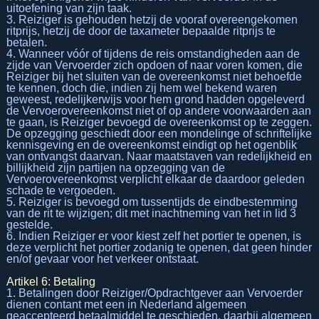
uitoefening van zijn taak.
3. Reiziger is gehouden hetzij de vooraf overeengekomen
ritprijs, hetzij de door de taxameter bepaalde ritprijs te
betalen.
4. Wanneer vóór of tijdens de reis omstandigheden aan de
zijde van Vervoerder zich opdoen of naar voren komen, die
Reiziger bij het sluiten van de overeenkomst niet behoefde
te kennen, doch die, indien zij hem wel bekend waren
geweest, redelijkerwijs voor hem grond hadden opgeleverd
de Vervoerovereenkomst niet of op andere voorwaarden aan
te gaan, is Reiziger bevoegd de overeenkomst op te zeggen.
De opzegging geschiedt door een mondelinge of schriftelijke
kennisgeving en de overeenkomst eindigt op het ogenblik
van ontvangst daarvan. Naar maatstaven van redelijkheid en
billijkheid zijn partijen na opzegging van de
Vervoerovereenkomst verplicht elkaar de daardoor geleden
schade te vergoeden.
5. Reiziger is bevoegd om tussentijds de eindbestemming
van de rit te wijzigen; dit met inachtneming van het in lid 3
gestelde.
6. Indien Reiziger er voor kiest zelf het portier te openen, is
deze verplicht het portier zodanig te openen, dat geen hinder
en/of gevaar voor het verkeer ontstaat.
Artikel 6: Betaling
1. Betalingen door Reiziger/Opdrachtgever aan Vervoerder
dienen contant met een in Nederland algemeen
geaccepteerd betaalmiddel te geschieden, daarbij algemeen