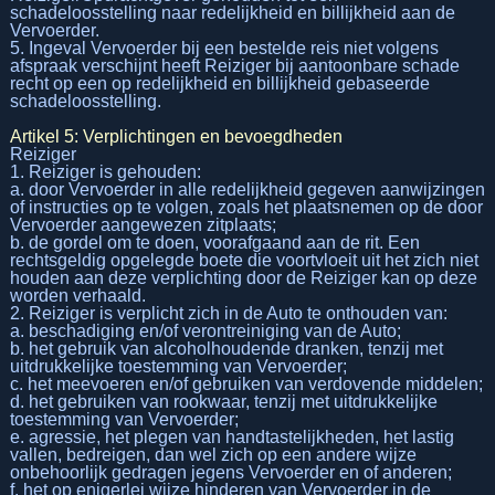
schadeloosstelling naar redelijkheid en billijkheid aan de
Vervoerder.
5. Ingeval Vervoerder bij een bestelde reis niet volgens
afspraak verschijnt heeft Reiziger bij aantoonbare schade
recht op een op redelijkheid en billijkheid gebaseerde
schadeloosstelling.
Artikel 5: Verplichtingen en bevoegdheden
Reiziger
1. Reiziger is gehouden:
a. door Vervoerder in alle redelijkheid gegeven aanwijzingen
of instructies op te volgen, zoals het plaatsnemen op de door
Vervoerder aangewezen zitplaats;
b. de gordel om te doen, voorafgaand aan de rit. Een
rechtsgeldig opgelegde boete die voortvloeit uit het zich niet
houden aan deze verplichting door de Reiziger kan op deze
worden verhaald.
2. Reiziger is verplicht zich in de Auto te onthouden van:
a. beschadiging en/of verontreiniging van de Auto;
b. het gebruik van alcoholhoudende dranken, tenzij met
uitdrukkelijke toestemming van Vervoerder;
c. het meevoeren en/of gebruiken van verdovende middelen;
d. het gebruiken van rookwaar, tenzij met uitdrukkelijke
toestemming van Vervoerder;
e. agressie, het plegen van handtastelijkheden, het lastig
vallen, bedreigen, dan wel zich op een andere wijze
onbehoorlijk gedragen jegens Vervoerder en of anderen;
f. het op enigerlei wijze hinderen van Vervoerder in de