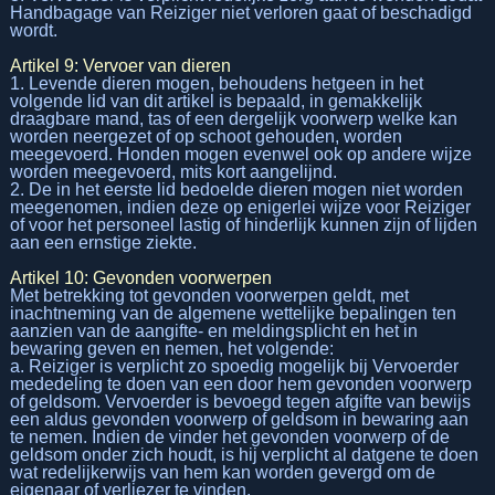
Handbagage van Reiziger niet verloren gaat of beschadigd
wordt.
Artikel 9: Vervoer van dieren
1. Levende dieren mogen, behoudens hetgeen in het
volgende lid van dit artikel is bepaald, in gemakkelijk
draagbare mand, tas of een dergelijk voorwerp welke kan
worden neergezet of op schoot gehouden, worden
meegevoerd. Honden mogen evenwel ook op andere wijze
worden meegevoerd, mits kort aangelijnd.
2. De in het eerste lid bedoelde dieren mogen niet worden
meegenomen, indien deze op enigerlei wijze voor Reiziger
of voor het personeel lastig of hinderlijk kunnen zijn of lijden
aan een ernstige ziekte.
Artikel 10: Gevonden voorwerpen
Met betrekking tot gevonden voorwerpen geldt, met
inachtneming van de algemene wettelijke bepalingen ten
aanzien van de aangifte- en meldingsplicht en het in
bewaring geven en nemen, het volgende:
a. Reiziger is verplicht zo spoedig mogelijk bij Vervoerder
mededeling te doen van een door hem gevonden voorwerp
of geldsom. Vervoerder is bevoegd tegen afgifte van bewijs
een aldus gevonden voorwerp of geldsom in bewaring aan
te nemen. Indien de vinder het gevonden voorwerp of de
geldsom onder zich houdt, is hij verplicht al datgene te doen
wat redelijkerwijs van hem kan worden gevergd om de
eigenaar of verliezer te vinden.