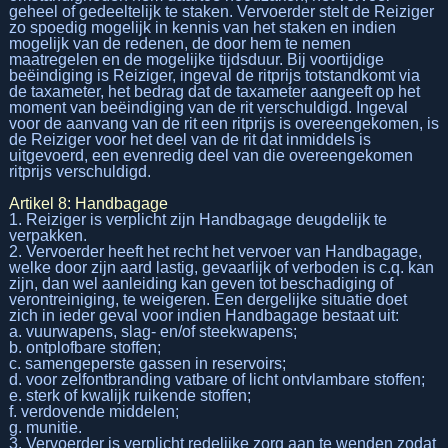
geheel of gedeeltelijk te staken. Vervoerder stelt de Reiziger
zo spoedig mogelijk in kennis van het staken en indien
mogelijk van de redenen, de door hem te nemen
maatregelen en de mogelijke tijdsduur. Bij voortijdige
beëindiging is Reiziger, ingeval de ritprijs totstandkomt via
de taxameter, het bedrag dat de taxameter aangeeft op het
moment van beëindiging van de rit verschuldigd. Ingeval
voor de aanvang van de rit een ritprijs is overeengekomen, is
de Reiziger voor het deel van de rit dat inmiddels is
uitgevoerd, een evenredig deel van die overeengekomen
ritprijs verschuldigd.
Artikel 8: Handbagage
1. Reiziger is verplicht zijn Handbagage deugdelijk te
verpakken.
2. Vervoerder heeft het recht het vervoer van Handbagage,
welke door zijn aard lastig, gevaarlijk of verboden is c.q. kan
zijn, dan wel aanleiding kan geven tot beschadiging of
verontreiniging, te weigeren. Een dergelijke situatie doet
zich in ieder geval voor indien Handbagage bestaat uit:
a. vuurwapens, slag- en/of steekwapens;
b. ontplofbare stoffen;
c. samengeperste gassen in reservoirs;
d. voor zelfontbranding vatbare of licht ontvlambare stoffen;
e. sterk of kwalijk ruikende stoffen;
f. verdovende middelen;
g. munitie.
3. Vervoerder is verplicht redelijke zorg aan te wenden zodat