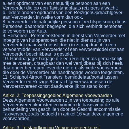
a. een opdracht van een natuurlijke persoon aan een
Vervoerder die op een Taxistandplaats reizigers afwacht;
b. iedere andere opdracht van een Reiziger/Opdrachtgever
aan Vervoerder, in welke vorm dan ook.
8. Vervoerder: de natuurlijke persoon of rechtspersoon, diens
Personeel daaronder begrepen, die zich verbindt personen
te vervoeren per Auto.
9. Personeel: Personeelsleden in dienst van Vervoerder met
inbegrip van hulppersonen, die niet in dienst zijn van
Vervoerder maar wel dienst doen in zijn opdracht in een
vervoermiddel van Vervoerder of een vervoermiddel dat aan
Vervoerder beschikbaar is gesteld.
10. Handbagage: bagage die een Reiziger als gemakkelijk
mee te voeren, draagbaar dan wel verrijdbaar bij zich heeft,
daaronder begrepen levende dieren, alsmede voorwerpen
die door de Vervoerder als handbagage worden toegelaten.
11. Schiphol Airport Transfers: bemiddelaar/portal tussen
Vervoerder en Reiziger/Opdrachtgever waartussen de
Vervoersovereenkomst daadwerkelijk tot stand komt.
Artikel 2: Toepassingsgebied Algemene Voorwaarden
Deze Algemene Voorwaarden zijn van toepassing op alle
Vervoerovereenkomsten en vormen de basis voor de
behandeling van geschillen door de Geschillencommissie
Taxivervoer, zoals bedoeld in artikel 16 van deze algemene
voorwaarden.
Artikel 3: Totstandkoming Vervoerovereenkomst