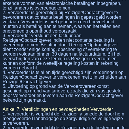
erkende vormen van elektronische betalingen inbegrepen,
tenzij anders is overeengekomen.
2. Vervoerder is gerechtigd bij Reiziger/Opdrachtgever te
bevorderen dat contante betalingen in gepast geld worden
voldaan. Vervoerder is niet gehouden een hoeveelheid
munten als betaling aan te nemen, waarvan het tellen een
onevenredig oponthoud veroorzaakt.
3. Vervoerder verstuurt een factuur aan
Reiziger/Opdrachtgever indien niet contante betaling is
overeengekomen. Betaling door Reiziger/Opdrachtgever
dient zonder enige korting, opschorting of verrekening te
worden voldaan binnen 30 dagen na factuurdatum. Bij het
overschrijden van deze termijn is Reiziger in verzuim en
kunnen conform de wettelijke regeling kosten in rekening
worden gebracht.
4. Vervoerder is te allen tijde gerechtigd zijn vorderingen op
Reiziger/Opdrachtgever te verrekenen met zijn schulden aan
Reiziger/Opdrachtgever.
5. Uitvoering op grond van de Vervoerovereenkomst
geschiedt op grond van tarieven, zoals die zijn vastgesteld
door Vervoerder en tevoren aan de Reiziger/Opdrachtgever
bekend zijn gemaakt.
Artikel 7: Verplichtingen en bevoegdheden Vervoerder
1. Vervoerder is verplicht de Reiziger, alsmede de door hem
meegevoerde Handbagage op zorgvuldige en veilige wijze
te vervoeren.
2. Vervoerder is verplicht de Reiziger naar de bestemming te