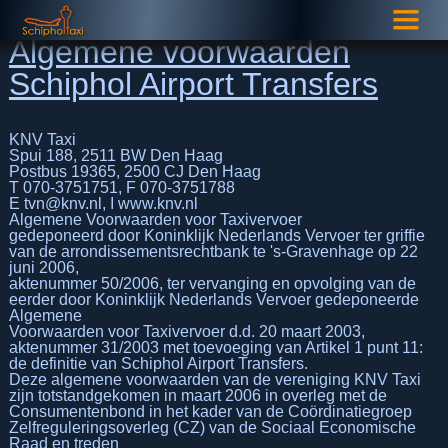
Algemene voorwaarden
Schiphol Airport Transfers
KNV Taxi
Spui 188, 2511 BW Den Haag
Postbus 19365, 2500 CJ Den Haag
T 070-3751751, F 070-3751788
E tvn@knv.nl, I www.knv.nl
Algemene Voorwaarden voor Taxivervoer
gedeponeerd door Koninklijk Nederlands Vervoer ter griffie
van de arrondissementsrechtbank te 's-Gravenhage op 22
juni 2006,
aktenummer 50/2006, ter vervanging en opvolging van de
eerder door Koninklijk Nederlands Vervoer gedeponeerde
Algemene
Voorwaarden voor Taxivervoer d.d. 20 maart 2003,
aktenummer 31/2003 met toevoeging van Artikel 1 punt 11:
de definitie van Schiphol Airport Transfers.
Deze algemene voorwaarden van de vereniging KNV Taxi
zijn totstandgekomen in maart 2006 in overleg met de
Consumentenbond in het kader van de Coördinatiegroep
Zelfreguleringsoverleg (CZ) van de Sociaal Economische
Raad en treden