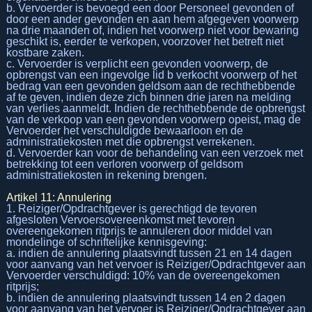
b. Vervoerder is bevoegd een door Personeel gevonden of
door een ander gevonden en aan hem afgegeven voorwerp
na drie maanden of, indien het voorwerp niet voor bewaring
geschikt is, eerder te verkopen, voorzover het betreft niet
kostbare zaken.
c. Vervoerder is verplicht een gevonden voorwerp, de
opbrengst van een ingevolge lid b verkocht voorwerp of het
bedrag van een gevonden geldsom aan de rechthebbende
af te geven, indien deze zich binnen drie jaren na melding
van verlies aanmeldt. Indien de rechthebbende de opbrengst
van de verkoop van een gevonden voorwerp opeist, mag de
Vervoerder het verschuldigde bewaarloon en de
administratiekosten met die opbrengst verrekenen.
d. Vervoerder kan voor de behandeling van een verzoek met
betrekking tot een verloren voorwerp of geldsom
administratiekosten in rekening brengen.
Artikel 11: Annulering
1. Reiziger/Opdrachtgever is gerechtigd de tevoren
afgesloten Vervoersovereenkomst met tevoren
overeengekomen ritprijs te annuleren door middel van
mondelinge of schriftelijke kennisgeving:
a. indien de annulering plaatsvindt tussen 21 en 14 dagen
voor aanvang van het vervoer is Reiziger/Opdrachtgever aan
Vervoerder verschuldigd: 10% van de overeengekomen
ritprijs;
b. indien de annulering plaatsvindt tussen 14 en 2 dagen
voor aanvang van het vervoer is Reiziger/Opdrachtgever aan