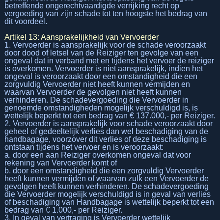
betreffende ongerechtvaardigde verrijking recht op
vergoeding van zijn schade tot ten hoogste het bedrag van
dit voordeel.
Artikel 13: Aansprakelijkheid van Vervoerder
1. Vervoerder is aansprakelijk voor de schade veroorzaakt
door dood of letsel van de Reiziger ten gevolge van een
ongeval dat in verband met en tijdens het vervoer de reiziger
is overkomen. Vervoerder is niet aansprakelijk, indien het
ongeval is veroorzaakt door een omstandigheid die een
zorgvuldig Vervoerder niet heeft kunnen vermijden en
waarvan Vervoerder de gevolgen niet heeft kunnen
verhinderen. De schadevergoeding die Vervoerder in
genoemde omstandigheden mogelijk verschuldigd is, is
wettelijk beperkt tot een bedrag van € 137.000,- per Reiziger.
2. Vervoerder is aansprakelijk voor schade veroorzaakt door
geheel of gedeeltelijk verlies dan wel beschadiging van de
handbagage, voorzover dit verlies of deze beschadiging is
ontstaan tijdens het vervoer en is veroorzaakt:
a. door een aan Reiziger overkomen ongeval dat voor
rekening van Vervoerder komt of
b. door een omstandigheid die een zorgvuldig Vervoerder
heeft kunnen vermijden of waarvan zulk een Vervoerder de
gevolgen heeft kunnen verhinderen. De schadevergoeding
die Vervoerder mogelijk verschuldigd is in geval van verlies
of beschadiging van Handbagage is wettelijk beperkt tot een
bedrag van € 1.000,- per Reiziger.
3. In geval van vertraging is Vervoerder wettelijk