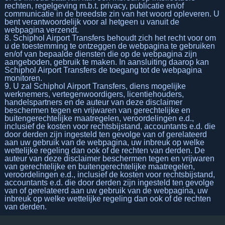
rechten, regelgeving m.b.t. privacy, publicatie en/of
communicatie in de breedste zin van het woord opleveren. U
bent verantwoordelijk voor al hetgeen u vanuit de
webpagina verzendt.
8. Schiphol Airport Transfers behoudt zich het recht voor om
u de toestemming te ontzeggen de webpagina te gebruiken
en/of van bepaalde diensten die op de webpagina zijn
aangeboden, gebruik te maken. In aansluiting daarop kan
Schiphol Airport Transfers de toegang tot de webpagina
monitoren.
9. U zal Schiphol Airport Transfers, diens mogelijke
werknemers, vertegenwoordigers, licentiehouders,
handelspartners en de auteur van deze disclaimer
beschermen tegen en vrijwaren van gerechtelijke en
buitengerechtelijke maatregelen, veroordelingen e.d.,
inclusief de kosten voor rechtsbijstand, accountants e.d. die
door derden zijn ingesteld ten gevolge van of gerelateerd
aan uw gebruik van de webpagina, uw inbreuk op welke
wettelijke regeling dan ook of de rechten van derden. De
auteur van deze disclaimer beschermen tegen en vrijwaren
van gerechtelijke en buitengerechtelijke maatregelen,
veroordelingen e.d., inclusief de kosten voor rechtsbijstand,
accountants e.d. die door derden zijn ingesteld ten gevolge
van of gerelateerd aan uw gebruik van de webpagina, uw
inbreuk op welke wettelijke regeling dan ook of de rechten
van derden.