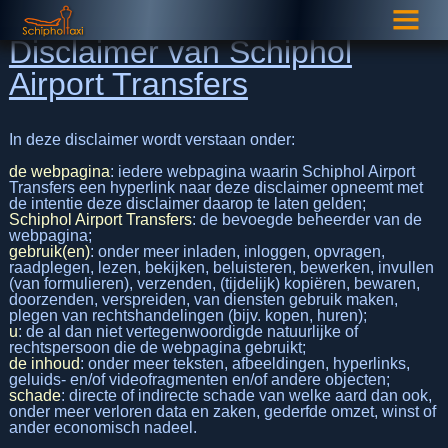
Disclaimer van Schiphol
Airport Transfers
In deze disclaimer wordt verstaan onder:
de webpagina
: iedere webpagina waarin Schiphol Airport
Transfers een hyperlink naar deze disclaimer opneemt met
de intentie deze disclaimer daarop te laten gelden;
Schiphol Airport Transfers
: de bevoegde beheerder van de
webpagina;
gebruik(en)
: onder meer inladen, inloggen, opvragen,
raadplegen, lezen, bekijken, beluisteren, bewerken, invullen
(van formulieren), verzenden, (tijdelijk) kopiëren, bewaren,
doorzenden, verspreiden, van diensten gebruik maken,
plegen van rechtshandelingen (bijv. kopen, huren);
u
: de al dan niet vertegenwoordigde natuurlijke of
rechtspersoon die de webpagina gebruikt;
de inhoud
: onder meer teksten, afbeeldingen, hyperlinks,
geluids- en/of videofragmenten en/of andere objecten;
schade
: directe of indirecte schade van welke aard dan ook,
onder meer verloren data en zaken, gederfde omzet, winst of
ander economisch nadeel.