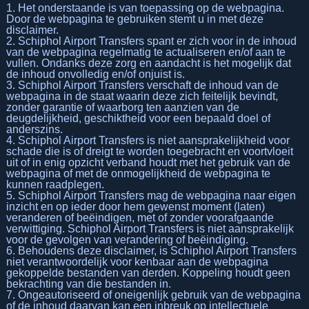
1. Het onderstaande is van toepassing op de webpagina.
Door de webpagina te gebruiken stemt u in met deze
disclaimer.
2. Schiphol Airport Transfers spant er zich voor in de inhoud
van de webpagina regelmatig te actualiseren en/of aan te
vullen. Ondanks deze zorg en aandacht is het mogelijk dat
de inhoud onvolledig en/of onjuist is.
3. Schiphol Airport Transfers verschaft de inhoud van de
webpagina in de staat waarin deze zich feitelijk bevindt,
zonder garantie of waarborg ten aanzien van de
deugdelijkheid, geschiktheid voor een bepaald doel of
anderszins.
4. Schiphol Airport Transfers is niet aansprakelijkheid voor
schade die is of dreigt te worden toegebracht en voortvloeit
uit of in enig opzicht verband houdt met het gebruik van de
webpagina of met de onmogelijkheid de webpagina te
kunnen raadplegen.
5. Schiphol Airport Transfers mag de webpagina naar eigen
inzicht en op ieder door hem gewenst moment (laten)
veranderen of beëindigen, met of zonder voorafgaande
verwittiging. Schiphol Airport Transfers is niet aansprakelijk
voor de gevolgen van verandering of beëindiging.
6. Behoudens deze disclaimer, is Schiphol Airport Transfers
niet verantwoordelijk voor kenbaar aan de webpagina
gekoppelde bestanden van derden. Koppeling houdt geen
bekrachting van die bestanden in.
7. Ongeautoriseerd of oneigenlijk gebruik van de webpagina
of de inhoud daarvan kan een inbreuk op intellectuele